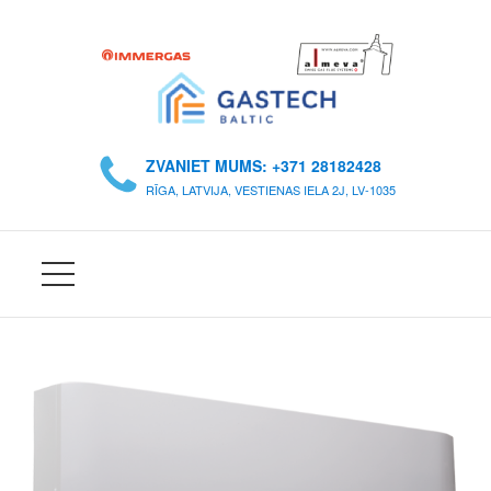
S
Ā
ZVANIET MUMS: +371 28182428
K
RĪGA, LATVIJA, VESTIENAS IELA 2J, LV-1035
U
M
S
P
A
R
M
U
M