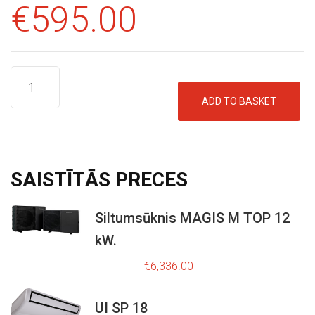
€
595.00
K
O
N
S
U
ADD TO BASKET
L
T
Ā
SAISTĪTĀS
PRECES
C
I
Siltumsūknis MAGIS M TOP 12
J
kW.
A
O
C
r
u
€
8,795.00
€
6,336.00
i
r
g
r
i
e
UI SP 18