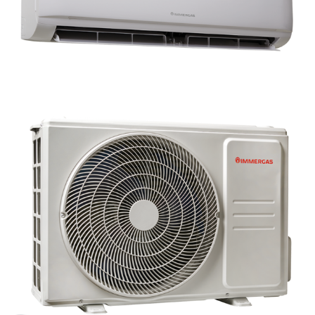
S
P
A
K
A
L
P
O
J
U
M
I
V