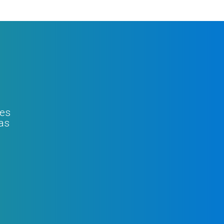
zes
jas