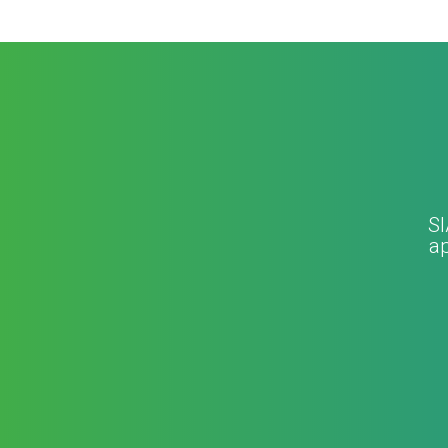
SI
ap