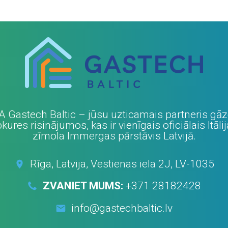
A Gastech Baltic – jūsu uzticamais partneris gā
kures risinājumos, kas ir vienīgais oficiālais Itāli
zīmola Immergas pārstāvis Latvijā.
Rīga, Latvija, Vestienas iela 2J, LV-1035
ZVANIET MUMS:
+371 28182428
info@gastechbaltic.lv