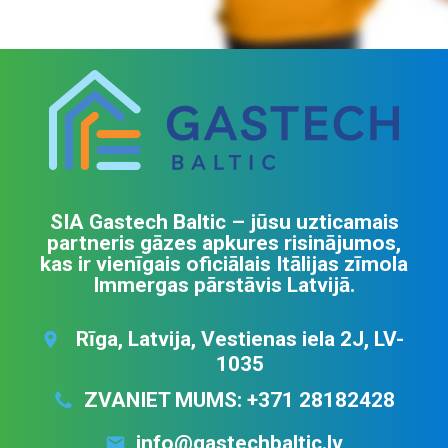
E
I
K
A
L
S
K
SIA Gastech Baltic – jūsu uzticamais
O
partneris gāzes apkures risinājumos,
kas ir vienīgais oficiālais Itālijas zīmola
N
Immergas pārstāvis Latvijā.
T
A
Rīga, Latvija, Vestienas iela 2J, LV-
K
1035
T
ZVANIET MUMS:
+371 28182428
I
info@gastechbaltic.lv