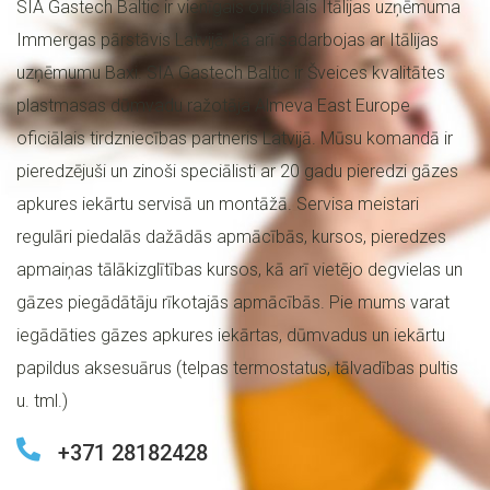
SIA Gastech Baltic ir vienīgais oficiālais Itālijas uzņēmuma
S
Immergas pārstāvis Latvijā, kā arī sadarbojas ar Itālijas
uzņēmumu Baxi. SIA Gastech Baltic ir Šveices kvalitātes
P
plastmasas dūmvadu ražotāja Almeva East Europe
A
oficiālais tirdzniecības partneris Latvijā. Mūsu komandā ir
K
pieredzējuši un zinoši speciālisti ar 20 gadu pieredzi gāzes
A
apkures iekārtu servisā un montāžā. Servisa meistari
L
regulāri piedalās dažādās apmācībās, kursos, pieredzes
P
apmaiņas tālākizglītības kursos, kā arī vietējo degvielas un
O
gāzes piegādātāju rīkotajās apmācībās. Pie mums varat
J
iegādāties gāzes apkures iekārtas, dūmvadus un iekārtu
U
papildus aksesuārus (telpas termostatus, tālvadības pultis
M
u. tml.)
I
+371 28182428
V