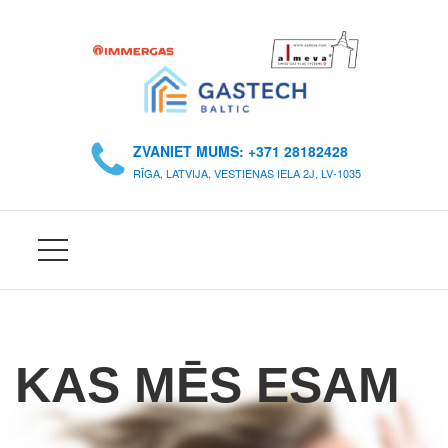
S
Ā
ZVANIET MUMS: +371 28182428
K
RĪGA, LATVIJA, VESTIENAS IELA 2J, LV-1035
U
M
S
P
A
R
KAS MĒS ESAM
M
U
M