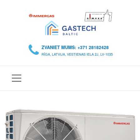
S
Ā
ZVANIET MUMS: +371 28182428
K
RĪGA, LATVIJA, VESTIENAS IELA 2J, LV-1035
U
M
S
P
A
R
M
U
M