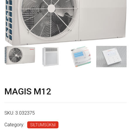
S
P
A
K
A
L
P
O
J
MAGIS M12
U
M
I
SKU:
3.032375
V
Category:
SILTUMSŪKŅI