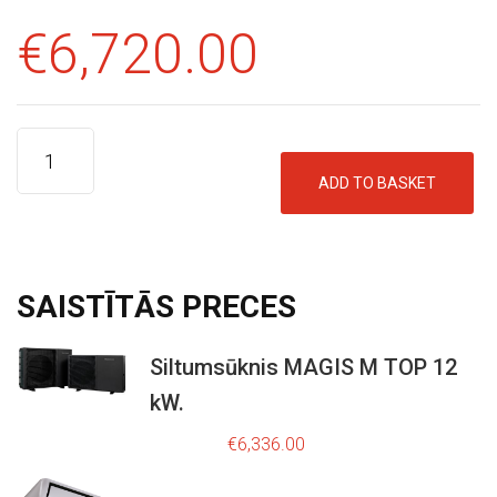
E
€
6,720.00
I
K
A
L
S
ADD TO BASKET
K
O
N
SAISTĪTĀS
PRECES
T
A
Siltumsūknis MAGIS M TOP 12
K
kW.
O
C
T
r
u
€
8,795.00
€
6,336.00
i
r
I
g
r