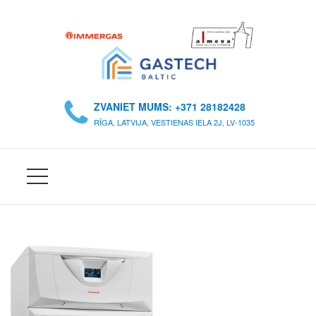
S
Ā
ZVANIET MUMS: +371 28182428
K
RĪGA, LATVIJA, VESTIENAS IELA 2J, LV-1035
U
M
S
P
A
R
M
U
M