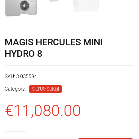
E
I
K
A
MAGIS HERCULES MINI
L
S
HYDRO 8
K
O
SKU:
3.035594
N
Category:
SILTUMSŪKŅI
T
A
€
11,080.00
K
T
I