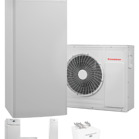
S
P
A
K
A
L
P
O
J
U
M
I
V