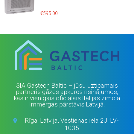
c
e
e
i
€
595.00
w
s
a
:
s
€
:
6
€
,
8
3
,
3
7
6
9
.
5
0
.
0
SIA Gastech Baltic – jūsu uzticamais
0
.
partneris gāzes apkures risinājumos,
0
kas ir vienīgais oficiālais Itālijas zīmola
.
Immergas pārstāvis Latvijā.
Rīga, Latvija, Vestienas iela 2J, LV-
1035