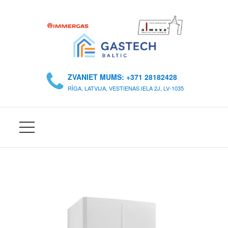
S
Ā
ZVANIET MUMS: +371 28182428
K
RĪGA, LATVIJA, VESTIENAS IELA 2J, LV-1035
U
M
S
P
A
R
M
U
M