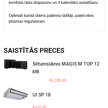
komforta laika diapazonu un 4 kalendāru iestatīšanu.
Optimāli karstā ūdens patēriņa rādītāji, pateicoties
plūsmas regulatoram.
SAISTĪTĀS
PRECES
Siltumsūknis MAGIS M TOP 12
kW.
O
C
r
u
€
8,795.00
€
6,336.00
i
r
g
r
i
e
UI SP 18
n
n
a
t
€
625.00