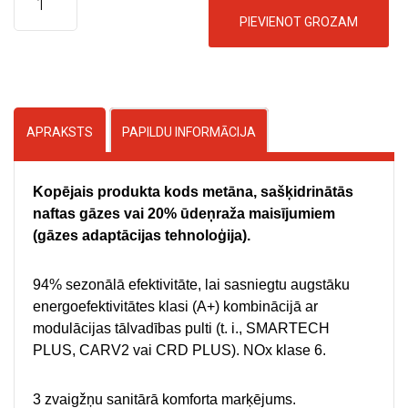
K
PIEVIENOT GROZAM
O
N
S
U
APRAKSTS
PAPILDU INFORMĀCIJA
L
T
Kopējais produkta kods metāna, sašķidrinātās
Ā
naftas gāzes vai 20% ūdeņraža maisījumiem
(gāzes adaptācijas tehnoloģija).
C
I
94% sezonālā efektivitāte, lai sasniegtu augstāku
J
energoefektivitātes klasi (A+) kombinācijā ar
A
modulācijas tālvadības pulti (t. i., SMARTECH
PLUS, CARV2 vai CRD PLUS). NOx klase 6.
3 zvaigžņu sanitārā komforta marķējums.