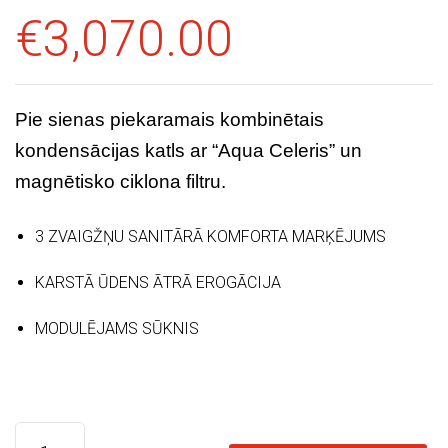
E
€
3,070.00
I
K
A
Pie sienas piekaramais kombinētais
L
kondensācijas katls ar “Aqua Celeris” un
S
magnētisko ciklona filtru.
K
3 ZVAIGŽŅU SANITĀRĀ KOMFORTA MARĶĒJUMS
O
N
KARSTĀ ŪDENS ĀTRĀ EROGĀCIJA
T
A
MODULĒJAMS SŪKNIS
K
T
I