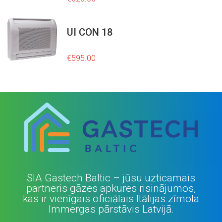
l
p
p
r
r
i
UI CON 18
i
c
c
e
e
i
€
595.00
w
s
a
:
s
€
:
6
€
,
8
3
,
3
7
6
9
.
5
0
.
0
SIA Gastech Baltic – jūsu uzticamais
0
.
partneris gāzes apkures risinājumos,
0
kas ir vienīgais oficiālais Itālijas zīmola
.
Immergas pārstāvis Latvijā.