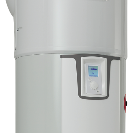
S
P
A
K
A
L
P
O
J
U
M
I
V