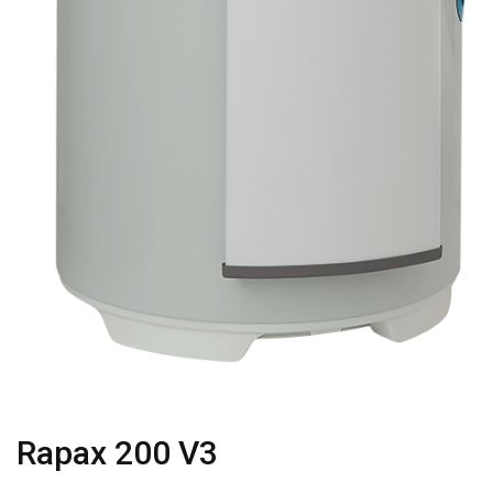
K
O
N
S
U
L
T
Ā
C
I
J
A
Rapax 200 V3