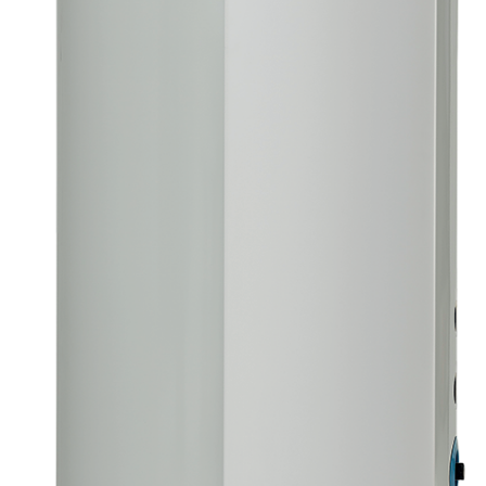
E
I
K
A
L
S
K
O
N
T
A
K
T
I