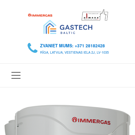
S
Ā
ZVANIET MUMS: +371 28182428
K
RĪGA, LATVIJA, VESTIENAS IELA 2J, LV-1035
U
M
S
P
A
R
M
U
M