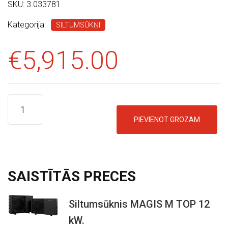
SKU:
3.033781
E
I
Kategorija:
SILTUMSŪKŅI
K
A
€
5,915.00
L
S
K
PIEVIENOT GROZAM
O
N
T
A
SAISTĪTĀS
PRECES
K
T
Siltumsūknis MAGIS M TOP 12
I
kW.
O
C