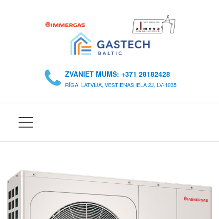
S
Ā
ZVANIET MUMS: +371 28182428
K
RĪGA, LATVIJA, VESTIENAS IELA 2J, LV-1035
U
M
S
P
A
R
M
U
M