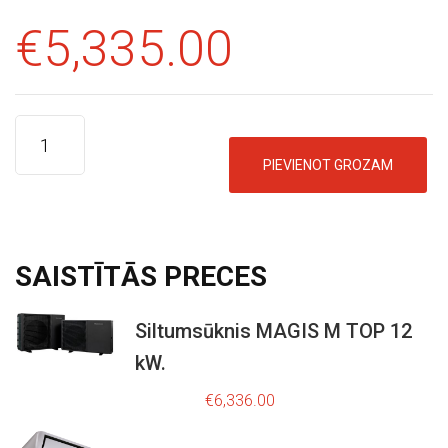
E
€
5,335.00
I
K
A
L
S
PIEVIENOT GROZAM
K
O
N
SAISTĪTĀS
PRECES
T
A
Siltumsūknis MAGIS M TOP 12
K
kW.
O
C
T
r
u
€
8,795.00
€
6,336.00
i
r
I
g
r