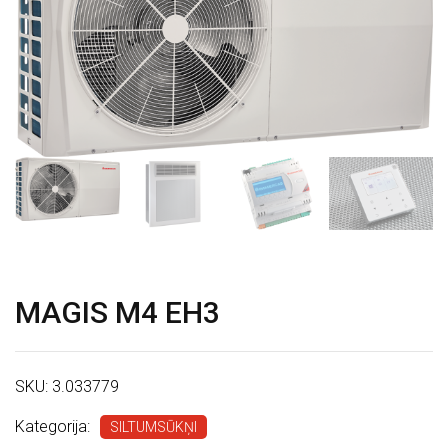
S
P
A
K
A
L
P
O
J
MAGIS M4 EH3
U
M
I
SKU:
3.033779
V
Kategorija:
SILTUMSŪKŅI