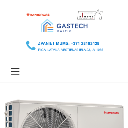
S
Ā
ZVANIET MUMS: +371 28182428
K
RĪGA, LATVIJA, VESTIENAS IELA 2J, LV-1035
U
M
S
P
A
R
M
U
M