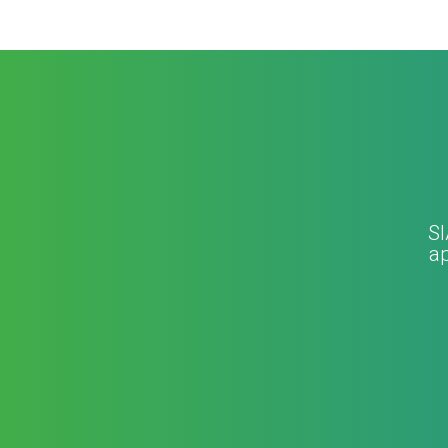
SI
ap