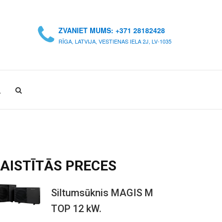
ZVANIET MUMS: +371 28182428
RĪGA, LATVIJA, VESTIENAS IELA 2J, LV-1035
A
AISTĪTĀS
PRECES
Siltumsūknis MAGIS M
TOP 12 kW.
O
C