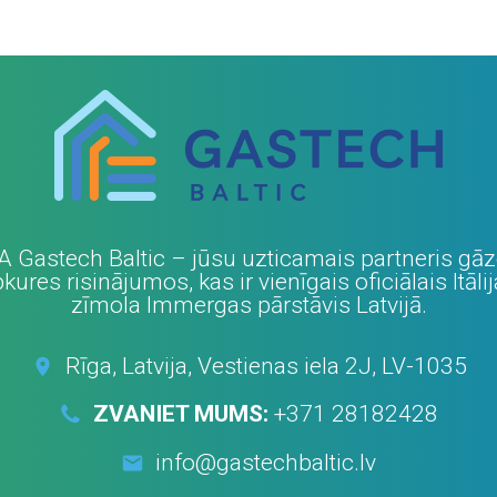
A Gastech Baltic – jūsu uzticamais partneris gā
kures risinājumos, kas ir vienīgais oficiālais Itāli
zīmola Immergas pārstāvis Latvijā.
Rīga, Latvija, Vestienas iela 2J, LV-1035
ZVANIET MUMS:
+371 28182428
info@gastechbaltic.lv