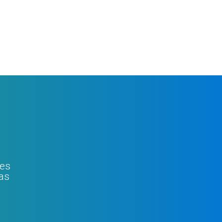
zes
jas