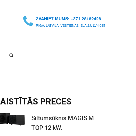
ZVANIET MUMS: +371 28182428
RĪGA, LATVIJA, VESTIENAS IELA 2J, LV-1035
A
AISTĪTĀS
PRECES
Siltumsūknis MAGIS M
TOP 12 kW.
O
C