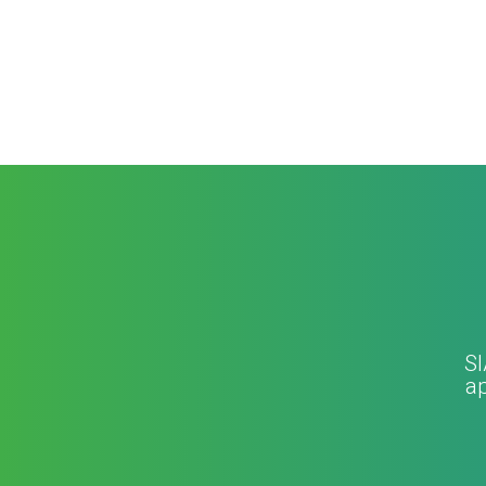
SI
ap