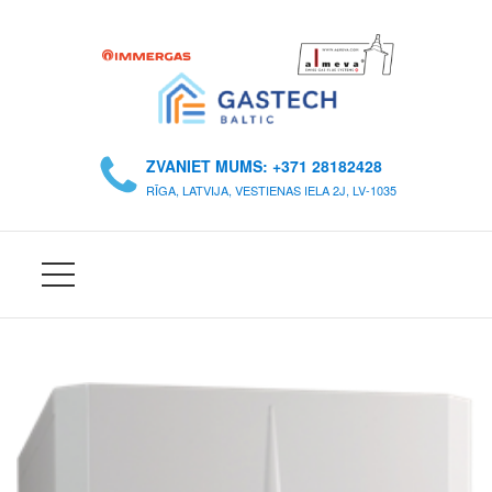
S
Ā
ZVANIET MUMS: +371 28182428
K
RĪGA, LATVIJA, VESTIENAS IELA 2J, LV-1035
U
M
S
P
A
R
M
U
M