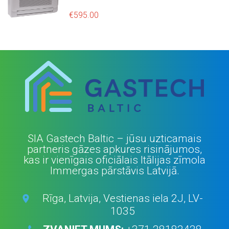
c
e
e
i
€
595.00
w
s
a
:
s
€
:
6
€
,
8
3
,
3
7
6
9
.
5
0
.
0
SIA Gastech Baltic – jūsu uzticamais
0
.
partneris gāzes apkures risinājumos,
0
kas ir vienīgais oficiālais Itālijas zīmola
.
Immergas pārstāvis Latvijā.
Rīga, Latvija, Vestienas iela 2J, LV-
1035