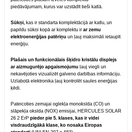
piedāvājumam, kurus var uzstādīt tieši katlā.
Sūkņi,
kas ir standarta komplektācijā ar katlu, un
papildu sūkņi kopā ar komplektu ir
ar zemu
elektroenerģijas patēriņu
un ļauj maksimāli ietaupīt
enerģiju.
Plašais un funkcionālais šķidro kristālu displejs
ar aizmugurējo apgaismojumu
ļauj viegli un
nekavējoties vizualizēt galveno darbības informāciju.
Uzlabotā elektronika ļauj kontrolēt saules enerģijas
ķēdi.
Pateicoties zemajai oglekļa monoksīda (CO) un
slāpekļa oksīda (NOX) emisijai, HERCULES SOLAR
26 2 ErP
pieder pie 5. klases, kas ir videi
visdraudzīgākā klase, ko nosaka Eiropas