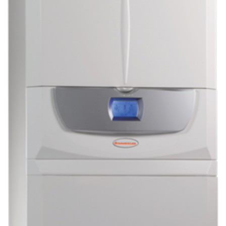
S
P
A
K
A
L
P
O
J
U
M
I
V