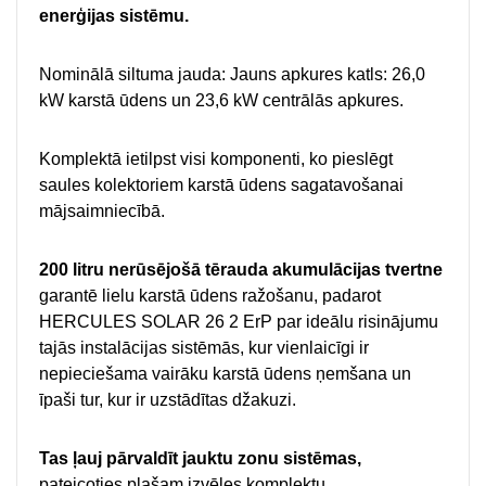
enerģijas sistēmu.
Nominālā siltuma jauda: Jauns apkures katls: 26,0
kW karstā ūdens un 23,6 kW centrālās apkures.
Komplektā ietilpst visi komponenti, ko pieslēgt
saules kolektoriem karstā ūdens sagatavošanai
mājsaimniecībā.
200 litru nerūsējošā tērauda akumulācijas tvertne
garantē lielu karstā ūdens ražošanu, padarot
HERCULES SOLAR 26 2 ErP par ideālu risinājumu
tajās instalācijas sistēmās, kur vienlaicīgi ir
nepieciešama vairāku karstā ūdens ņemšana un
īpaši tur, kur ir uzstādītas džakuzi.
Tas ļauj pārvaldīt jauktu zonu sistēmas,
pateicoties plašam izvēles komplektu