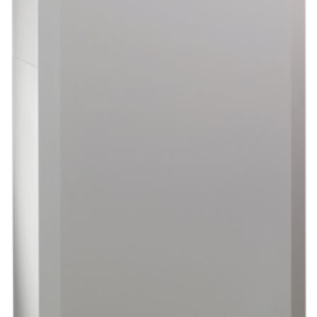
E
I
K
A
L
S
K
O
N
T
A
K
T
I