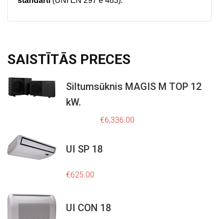
standarti
(UNI EN 297 e 483).
SAISTĪTĀS
PRECES
Siltumsūknis MAGIS M TOP 12
kW.
O
C
r
u
€
8,795.00
€
6,336.00
i
r
g
r
i
e
UI SP 18
n
n
a
t
€
625.00
l
p
p
r
r
i
UI CON 18
i
c